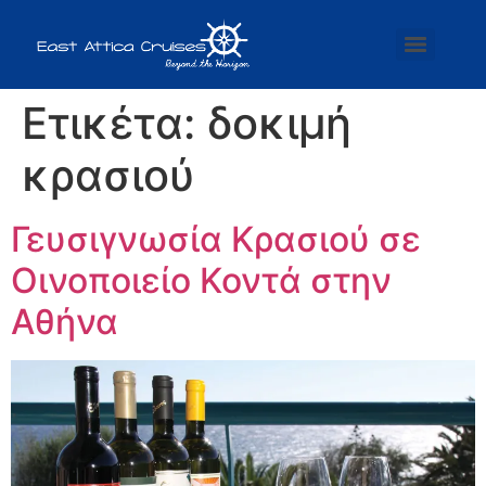
Ετικέτα:
δοκιμή
κρασιού
Γευσιγνωσία Κρασιού σε
Οινοποιείο Κοντά στην
Αθήνα