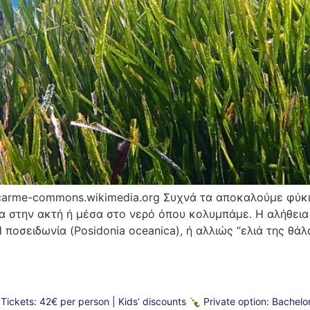
ucarme-commons.wikimedia.org Συχνά τα αποκαλούμε φύκι
 στην ακτή ή μέσα στο νερό όπου κολυμπάμε. Η αλήθεια ό
Η ποσειδωνία (Posidonia oceanica), ή αλλιώς “ελιά της θάλ
)
Tickets: 42€ per person | Kids’ discounts
🍾 Private option: Bachelor